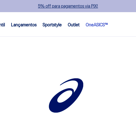
5% off para pagamentos via PIX!
ntil
Lançamentos
Sportstyle
Outlet
OneASICS™