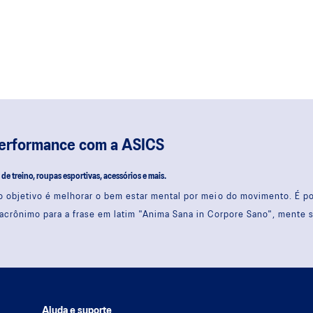
performance com a ASICS
s de treino, roupas esportivas, acessórios e mais.
 objetivo é melhorar o bem estar mental por meio do movimento. É 
acrônimo para a frase em latim "Anima Sana in Corpore Sano", mente 
Ajuda e suporte