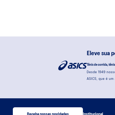
Eleve sua 
Tênis de corrida, têni
Desde 1949 nosso
ASICS, que é um 
Receba nossas novidades
Institucional