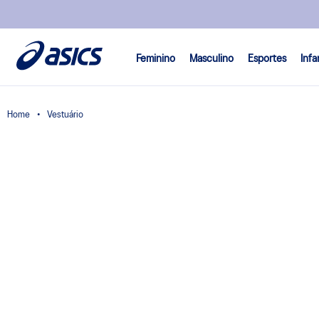
ara pagamentos via PIX!
Feminino
Masculino
Esportes
Infa
Vestuário