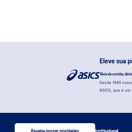
Eleve sua 
Tênis de corrida, têni
Desde 1949 nosso
ASICS, que é um 
Receba nossas novidades
Institucional