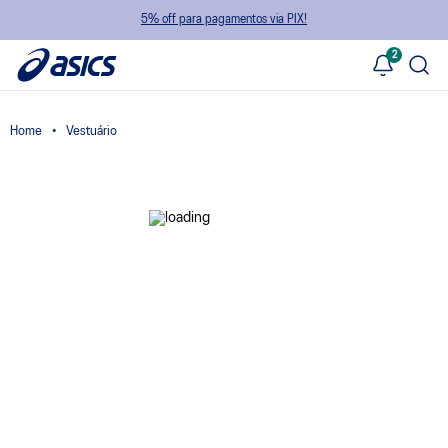
5% off para pagamentos via PIX!
2
Vestuário