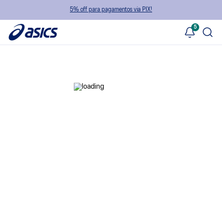
5% off para pagamentos via PIX!
5