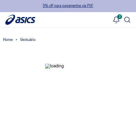
5% off para pagamentos via PIX!
2
Vestuário