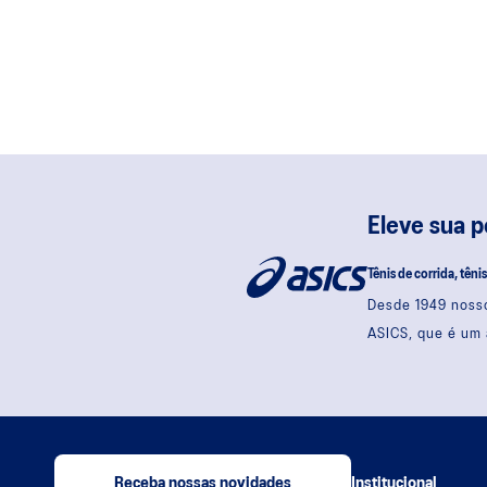
Eleve sua 
Tênis de corrida, têni
Desde 1949 nosso
ASICS, que é um 
Receba nossas novidades
Institucional