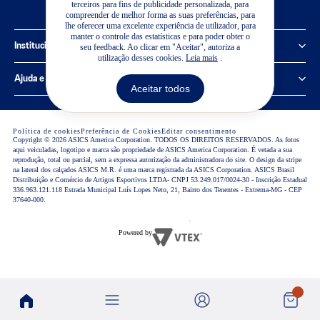
terceiros para fins de publicidade personalizada, para
compreender de melhor forma as suas preferências, para
lhe oferecer uma excelente experiência de utilizador, para
manter o controle das estatísticas e para poder obter o
Institucional
seu feedback. Ao clicar em "Aceitar", autoriza a
utilização desses cookies.
Leia mais
.
Política de Privacidade
Ajuda e suporte
Aceitar todos
Sobre a ASICS
Central de Relacionamento
Sustentabilidade
Política de cookies
Preferência de Cookies
Editar consentimento
Guia de Medidas
Copyright © 2026 ASICS America Corporation. TODOS OS DIREITOS RESERVADOS. As fotos
aqui veiculadas, logotipo e marca são propriedade de ASICS America Corporation. É vetada a sua
Termos de Uso
Lojas ASICS
reprodução, total ou parcial, sem a expressa autorização da administradora do site. O design da stripe
na lateral dos calçados ASICS M.R. é uma marca registrada da ASICS Corporation. ASICS Brasil
Trabalhe Conosco
Distribuição e Comércio de Artigos Esportivos LTDA- CNPJ 53.249.017/0024-30 - Inscrição Estadual
Regulamentos
336.963.121.118 Estrada Municipal Luís Lopes Neto, 21, Bairro dos Tenentes - Extrema-MG - CEP
37640-000.
Visão geral
Trocas e Devoluções
Tecnologias ASICS
Powered by
Blog
Pesquisas ASICS
Relatório de Transparência Salarial