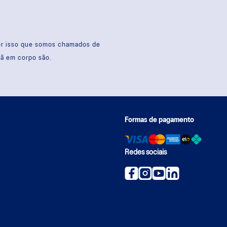
por isso que somos chamados de
sã em corpo são.
Formas de pagamento
Redes sociais