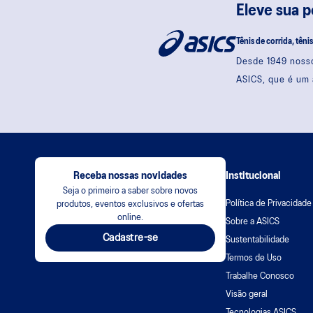
Eleve sua 
Tênis de corrida, têni
Desde 1949 nosso
ASICS, que é um 
Receba nossas novidades
Institucional
Seja o primeiro a saber sobre novos
Política de Privacidade
produtos, eventos exclusivos e ofertas
online.
Sobre a ASICS
Cadastre-se
Sustentabilidade
Termos de Uso
Trabalhe Conosco
Visão geral
Tecnologias ASICS