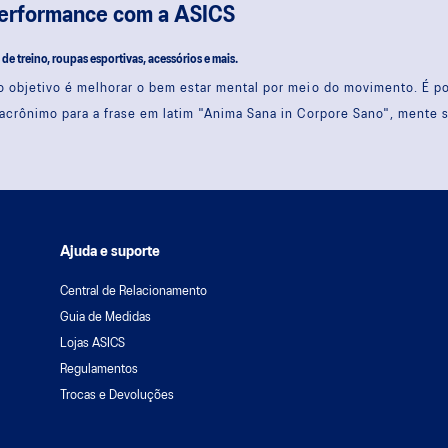
performance com a ASICS
s de treino, roupas esportivas, acessórios e mais.
 objetivo é melhorar o bem estar mental por meio do movimento. É 
acrônimo para a frase em latim "Anima Sana in Corpore Sano", mente 
Ajuda e suporte
Central de Relacionamento
Guia de Medidas
Lojas ASICS
Regulamentos
Trocas e Devoluções