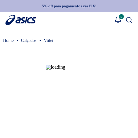
5% off para pagamentos via PIX!
5
Calçados
Vôlei