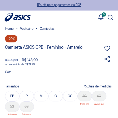
5% off para pagamentos via PIX!
5
Vestuário
Camisetas
- 20%
Camiseta ASICS CPB - Feminino - Amarelo
R$ 143,99
R$ 179,99
ou
2
x
de
R$ 71,99
Cor:
Tamanhos
Guia de medidas
PP
P
M
G
GG
3G
4G
5G
6G