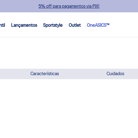
5% off para pagamentos via PIX!
ntil
Lançamentos
Sportstyle
Outlet
OneASICS™
Características
Cuidados