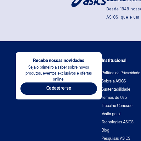
Tênis de corrida, têni
Desde 1949 nosso
ASICS, que é um 
Receba nossas novidades
Institucional
Seja o primeiro a saber sobre novos
Política de Privacidade
produtos, eventos exclusivos e ofertas
online.
Sobre a ASICS
Cadastre-se
Sustentabilidade
Termos de Uso
Trabalhe Conosco
Visão geral
Tecnologias ASICS
Blog
Pesquisas ASICS