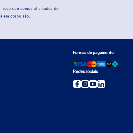
por isso que somos chamados de
sã em corpo são.
Formas de pagamento
Redes sociais