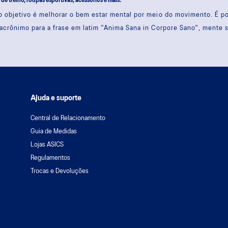
s de treino, roupas esportivas, acessórios e mais.
 objetivo é melhorar o bem estar mental por meio do movimento. É 
acrônimo para a frase em latim "Anima Sana in Corpore Sano", mente 
Ajuda e suporte
Central de Relacionamento
Guia de Medidas
Lojas ASICS
Regulamentos
Trocas e Devoluções