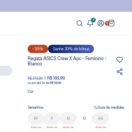
4
0
- 55%
Ganhe 30% de bônus
Regata ASICS Crew X Apc - Feminino -
Branco
R$ 169,99
R$ 379,99
ou
3
x
de
R$ 56,66
Cor:
Tamanhos
Guia de medidas
PP
P
M
G
GG