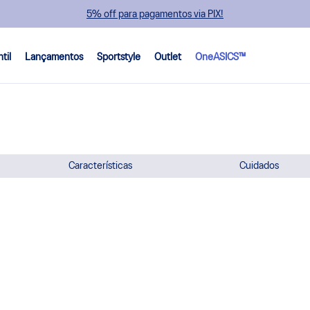
5% off para pagamentos via PIX!
ntil
Lançamentos
Sportstyle
Outlet
OneASICS™
Características
Cuidados