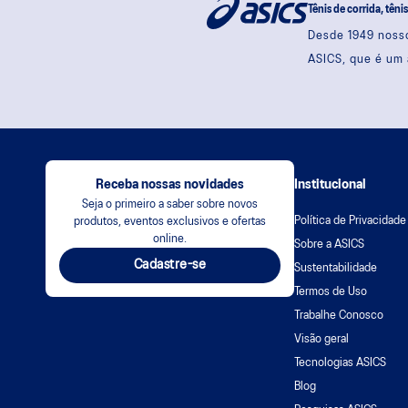
Tênis de corrida, têni
Desde 1949 nosso
ASICS, que é um 
Receba nossas novidades
Institucional
Seja o primeiro a saber sobre novos
Política de Privacidade
produtos, eventos exclusivos e ofertas
online.
Sobre a ASICS
Cadastre-se
Sustentabilidade
Termos de Uso
Trabalhe Conosco
Visão geral
Tecnologias ASICS
Blog