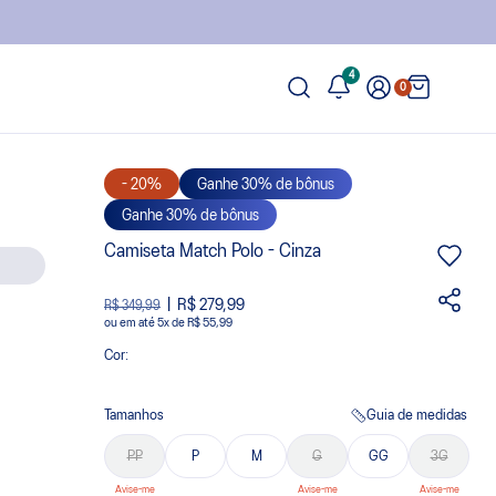
4
0
- 20%
Ganhe 30% de bônus
Ganhe 30% de bônus
Camiseta Match Polo - Cinza
R$ 279,99
R$ 349,99
ou
5
x
de
R$ 55,99
Cor:
Tamanhos
Guia de medidas
PP
P
M
G
GG
3G