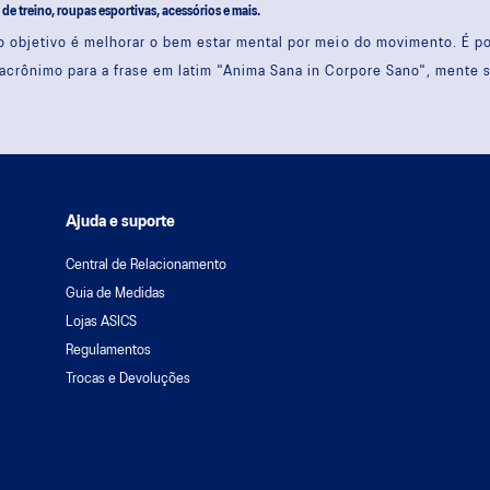
s de treino, roupas esportivas, acessórios e mais.
 objetivo é melhorar o bem estar mental por meio do movimento. É 
acrônimo para a frase em latim "Anima Sana in Corpore Sano", mente 
Ajuda e suporte
Central de Relacionamento
Guia de Medidas
Lojas ASICS
Regulamentos
Trocas e Devoluções