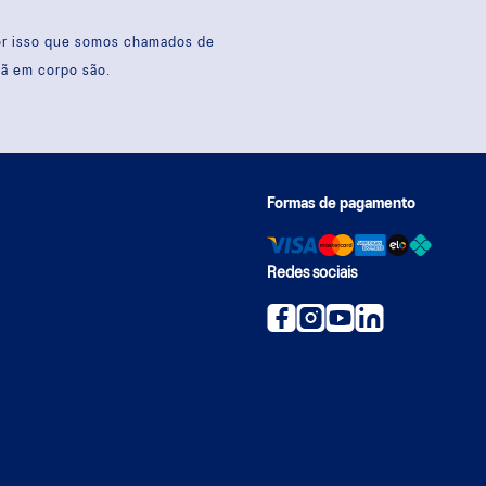
por isso que somos chamados de
sã em corpo são.
Formas de pagamento
Redes sociais