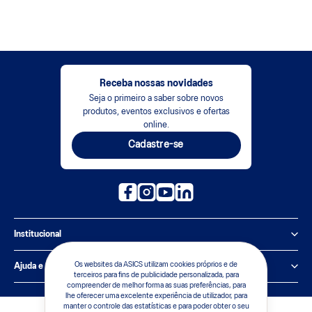
Receba nossas novidades
Seja o primeiro a saber sobre novos
produtos, eventos exclusivos e ofertas
online.
Cadastre-se
Institucional
Política de Privacidade
Os websites da ASICS utilizam cookies próprios e de
Ajuda e suporte
terceiros para fins de publicidade personalizada, para
compreender de melhor forma as suas preferências, para
Sobre a ASICS
Central de Relacionamento
lhe oferecer uma excelente experiência de utilizador, para
manter o controle das estatísticas e para poder obter o seu