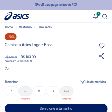
5% off para pagamentos via PIX!
4
Vestuário
Camisetas
- 20%
Camiseta Asics Logo - Rosa
R$ 103,99
R$ 129,99
ou
2
x
de
R$ 51,99
Cor:
Tamanhos
Guia de medidas
PP
P
M
G
GG
Selecione o tamanho