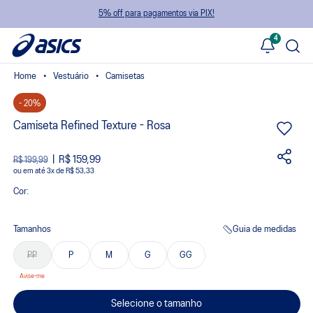
5% off para pagamentos via PIX!
4
Vestuário
Camisetas
- 20%
Camiseta Refined Texture - Rosa
R$ 159,99
R$ 199,99
ou
3
x
de
R$ 53,33
Cor:
Tamanhos
Guia de medidas
PP
P
M
G
GG
Selecione o tamanho