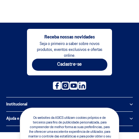
Receba nossas novidades
Seja o primeiro a saber sobre novos
produtos, eventos exclusivos e ofertas
online.
Cadastre-se
Institucional
Política de Privacidade
Os websites da ASICS utilizam cookies próprios e de
Ajuda e suporte
terceiros para fins de publicidade personalizada, para
compreender de melhor forma as suas preferências, para
Sobre a ASICS
Central de Relacionamento
lhe oferecer uma excelente experiência de utilizador, para
manter o controle das estatísticas e para poder obter o seu