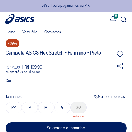
5% off para pagamentos via PIX!
5
Vestuário
Camisetas
- 39%
Camiseta ASICS Flex Stretch - Feminino - Preto
R$ 109,99
R$ 179,99
ou
2
x
de
R$ 54,99
Cor:
Tamanhos
Guia de medidas
PP
P
M
G
GG
Selecione o tamanho