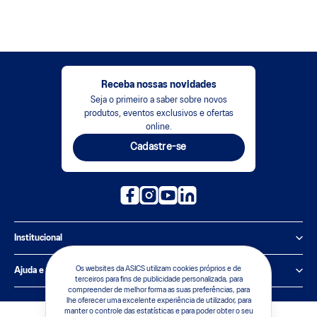
Receba nossas novidades
Seja o primeiro a saber sobre novos
produtos, eventos exclusivos e ofertas
online.
Cadastre-se
Institucional
Política de Privacidade
Os websites da ASICS utilizam cookies próprios e de
Ajuda e suporte
terceiros para fins de publicidade personalizada, para
compreender de melhor forma as suas preferências, para
Sobre a ASICS
Central de Relacionamento
lhe oferecer uma excelente experiência de utilizador, para
manter o controle das estatísticas e para poder obter o seu