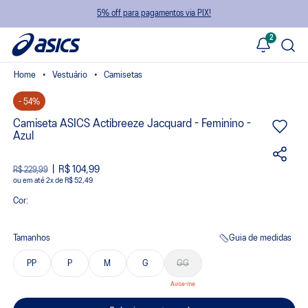
5% off para pagamentos via PIX!
2
Vestuário
Camisetas
- 54%
Camiseta ASICS Actibreeze Jacquard - Feminino -
Azul
R$ 104,99
R$ 229,99
ou
2
x
de
R$ 52,49
Cor:
Tamanhos
Guia de medidas
PP
P
M
G
GG