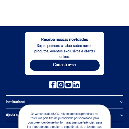
Receba nossas novidades
Seja o primeiro a saber sobre novos
produtos, eventos exclusivos e ofertas
online.
Cadastre-se
Institucional
Política de Privacidade
Os websites da ASICS utilizam cookies próprios e de
Ajuda e suporte
terceiros para fins de publicidade personalizada, para
compreender de melhor forma as suas preferências, para
Sobre a ASICS
Central de Relacionamento
lhe oferecer uma excelente experiência de utilizador, para