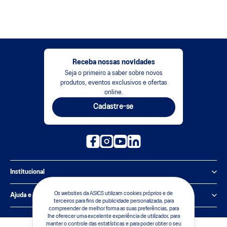
Receba nossas novidades
Seja o primeiro a saber sobre novos
produtos, eventos exclusivos e ofertas
online.
Cadastre-se
Institucional
Política de Privacidade
Os websites da ASICS utilizam cookies próprios e de
Ajuda e suporte
terceiros para fins de publicidade personalizada, para
compreender de melhor forma as suas preferências, para
Sobre a ASICS
Central de Relacionamento
lhe oferecer uma excelente experiência de utilizador, para
manter o controle das estatísticas e para poder obter o seu