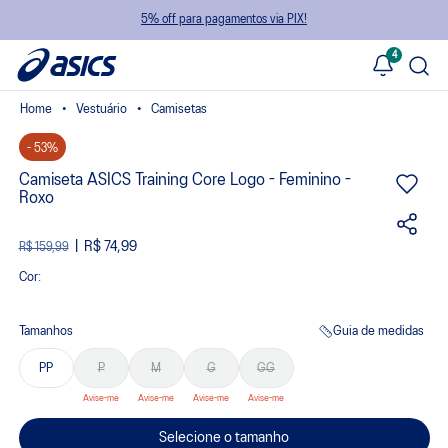
5% off para pagamentos via PIX!
4
Vestuário
Camisetas
- 53%
Camiseta ASICS Training Core Logo - Feminino -
Roxo
R$ 74,99
R$ 159,99
Cor:
Tamanhos
Guia de medidas
PP
P
M
G
GG
Selecione o tamanho