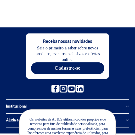
Receba nossas novidades
Seja o primeiro a saber sobre novos
produtos, eventos exclusivos e ofertas
online.
Cadastre-se
Institucional
Política de Privacidade
Os websites da ASICS utilizam cookies próprios e de
Ajuda e suporte
terceiros para fins de publicidade personalizada, para
compreender de melhor forma as suas preferências, para
Sobre a ASICS
Central de Relacionamento
lhe oferecer uma excelente experiência de utilizador, para