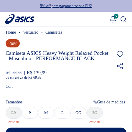
5% off para pagamentos via PIX!
5
Vestuário
Camisetas
- 30%
Camiseta ASICS Heavy Weight Relaxed Pocket
- Masculino - PERFORMANCE BLACK
R$ 139,99
R$ 199,99
ou
2
x
de
R$ 69,99
Cor:
Tamanhos
Guia de medidas
PP
P
M
G
GG
3G