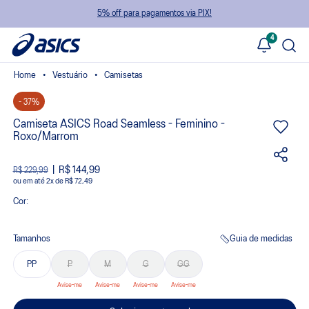
5% off para pagamentos via PIX!
4
Vestuário
Camisetas
- 37%
Camiseta ASICS Road Seamless - Feminino -
Roxo/Marrom
R$ 144,99
R$ 229,99
ou
2
x
de
R$ 72,49
Cor:
Tamanhos
Guia de medidas
PP
P
M
G
GG