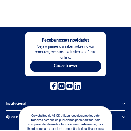
Receba nossas novidades
Seja o primeiro a saber sobre novos
produtos, eventos exclusivos e ofertas
online.
Cadastre-se
Institucional
Política de Privacidade
Os websites da ASICS utilizam cookies próprios e de
Ajuda e suporte
terceiros para fins de publicidade personalizada, para
compreender de melhor forma as suas preferências, para
Sobre a ASICS
Central de Relacionamento
lhe oferecer uma excelente experiência de utilizador, para