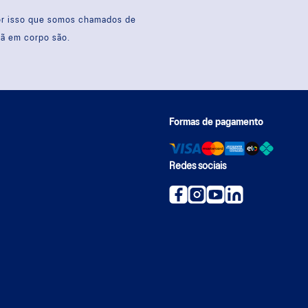
por isso que somos chamados de
sã em corpo são.
Formas de pagamento
Redes sociais