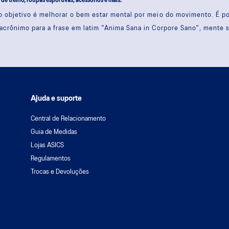
s de treino, roupas esportivas, acessórios e mais.
 objetivo é melhorar o bem estar mental por meio do movimento. É 
acrônimo para a frase em latim "Anima Sana in Corpore Sano", mente 
Ajuda e suporte
Central de Relacionamento
Guia de Medidas
Lojas ASICS
Regulamentos
Trocas e Devoluções