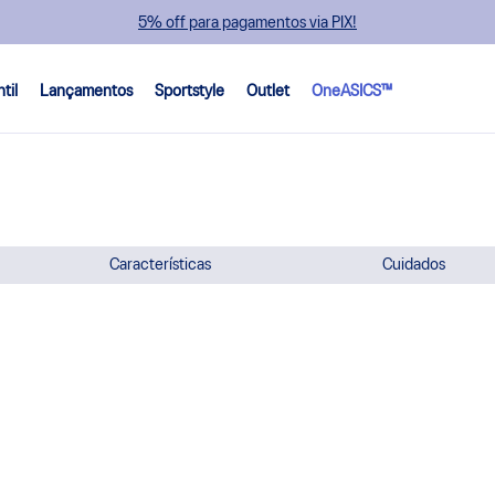
5% off para pagamentos via PIX!
ntil
Lançamentos
Sportstyle
Outlet
OneASICS™
Características
Cuidados