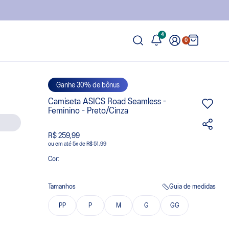
4
0
Ganhe 30% de bônus
Camiseta ASICS Road Seamless -
Feminino - Preto/Cinza
R$ 259,99
ou
5
x
de
R$ 51,99
Cor:
Tamanhos
Guia de medidas
PP
P
M
G
GG