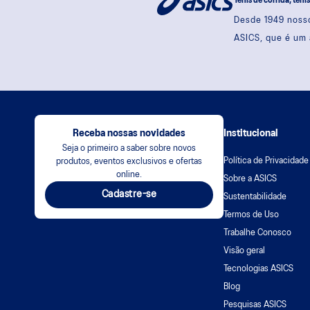
Tênis de corrida, têni
Desde 1949 nosso
ASICS, que é um 
Receba nossas novidades
Institucional
Seja o primeiro a saber sobre novos
Política de Privacidade
produtos, eventos exclusivos e ofertas
online.
Sobre a ASICS
Cadastre-se
Sustentabilidade
Termos de Uso
Trabalhe Conosco
Visão geral
Tecnologias ASICS
Blog
Pesquisas ASICS