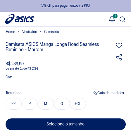
5% off para pagamentos via PIX!
4
Vestuário
Camisetas
Camiseta ASICS Manga Longa Road Seamless -
Feminino - Marrom
R$ 289,99
ou
5
x
de
R$ 57,99
Cor:
Tamanhos
Guia de medidas
PP
P
M
G
GG
Selecione o tamanho