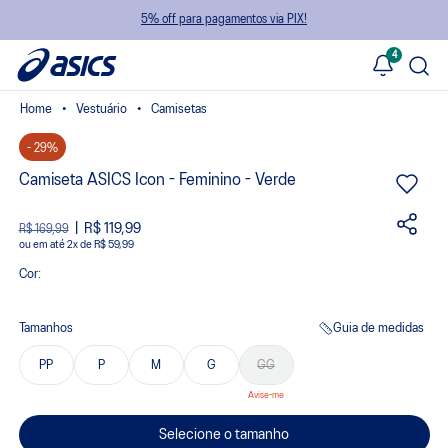
5% off para pagamentos via PIX!
4
Vestuário
Camisetas
- 29%
Camiseta ASICS Icon - Feminino - Verde
R$ 119,99
R$ 169,99
ou
2
x
de
R$ 59,99
Cor:
Tamanhos
Guia de medidas
PP
P
M
G
GG
Selecione o tamanho