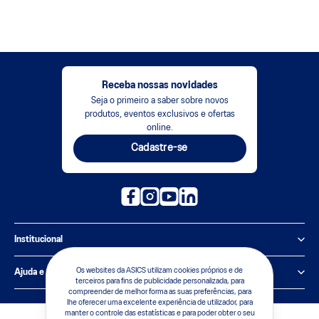
Receba nossas novidades
Seja o primeiro a saber sobre novos
produtos, eventos exclusivos e ofertas
online.
Cadastre-se
Institucional
Política de Privacidade
Os websites da ASICS utilizam cookies próprios e de
Ajuda e suporte
terceiros para fins de publicidade personalizada, para
compreender de melhor forma as suas preferências, para
Sobre a ASICS
Central de Relacionamento
lhe oferecer uma excelente experiência de utilizador, para
manter o controle das estatísticas e para poder obter o seu