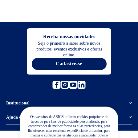
Receba nossas novidades
Seja o primeiro a saber sobre novos
produtos, eventos exclusivos e ofertas
online.
Cadastre-se
Institucional
Política de Privacidade
Os websites da ASICS utilizam cookies próprios e de
Ajuda e suporte
terceiros para fins de publicidade personalizada, para
compreender de melhor forma as suas preferências, para
Sobre a ASICS
Central de Relacionamento
lhe oferecer uma excelente experiência de utilizador, para
manter o controle das estatísticas e para poder obter o
Sustentabilidade