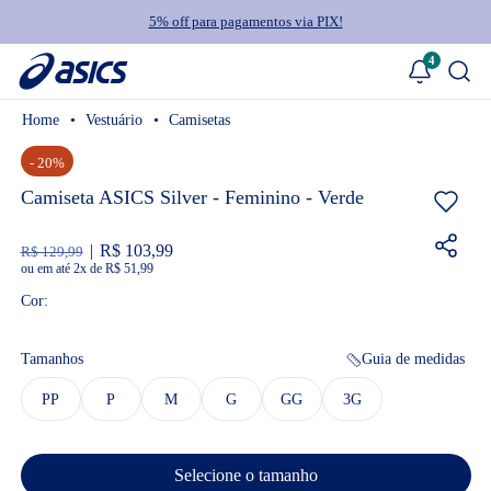
5% off para pagamentos via PIX!
4
Vestuário
Camisetas
- 20%
Camiseta ASICS Silver - Feminino - Verde
R$ 103,99
R$ 129,99
ou
2
x
de
R$ 51,99
Cor:
Tamanhos
Guia de medidas
PP
P
M
G
GG
3G
Selecione o tamanho