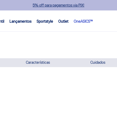
5% off para pagamentos via PIX!
ntil
Lançamentos
Sportstyle
Outlet
OneASICS™
Características
Cuidados