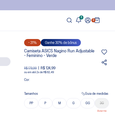
5
0
- 31%
Ganhe 30% de bônus
Camiseta ASICS Nagino Run Adjustable
- Feminino - Verde
R$ 124,99
R$ 179,99
ou
2
x
de
R$ 62,49
Cor:
Tamanhos
Guia de medidas
PP
P
M
G
GG
3G