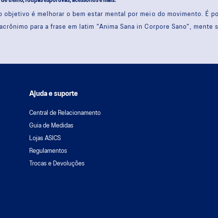
s de treino, roupas esportivas, acessórios e mais.
 objetivo é melhorar o bem estar mental por meio do movimento. É 
acrônimo para a frase em latim "Anima Sana in Corpore Sano", mente 
Ajuda e suporte
Central de Relacionamento
Guia de Medidas
Lojas ASICS
Regulamentos
Trocas e Devoluções