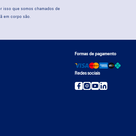
por isso que somos chamados de
sã em corpo são.
Formas de pagamento
Redes sociais