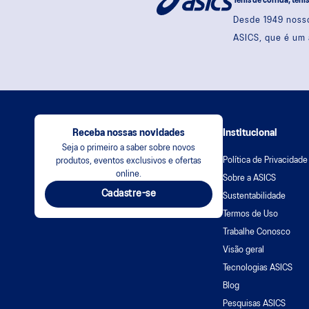
Tênis de corrida, têni
Desde 1949 nosso
ASICS, que é um 
Receba nossas novidades
Institucional
Seja o primeiro a saber sobre novos
Política de Privacidade
produtos, eventos exclusivos e ofertas
online.
Sobre a ASICS
Cadastre-se
Sustentabilidade
Termos de Uso
Trabalhe Conosco
Visão geral
Tecnologias ASICS
Blog
Pesquisas ASICS