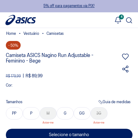
5% off para pagamentos via PIX!
4
Vestuário
Camisetas
- 50%
Camiseta ASICS Nagino Run Adjustable -
Feminino - Bege
R$ 89,99
R$ 179,99
Cor:
Tamanhos
Guia de medidas
PP
P
M
G
GG
3G
Selecione o tamanho