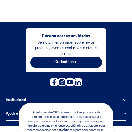
Receba nossas novidades
Seja o primeiro a saber sobre novos
produtos, eventos exclusivos e ofertas
online.
Cadastre-se
Institucional
Política de Privacidade
Os websites da ASICS utilizam cookies próprios e de
Ajuda e suporte
terceiros para fins de publicidade personalizada, para
compreender de melhor forma as suas preferências, para
Sobre a ASICS
Central de Relacionamento
lhe oferecer uma excelente experiência de utilizador, para
manter o controle das estatísticas e para poder obter o seu