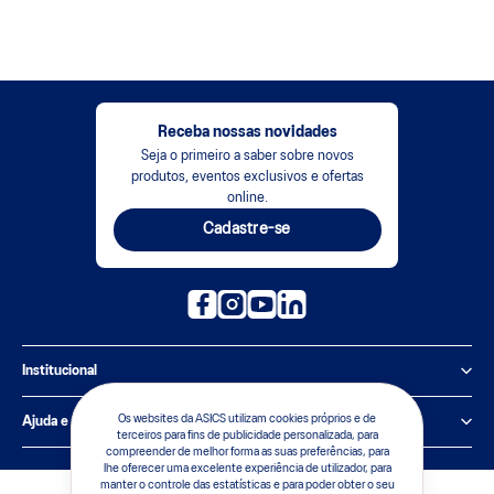
Receba nossas novidades
Seja o primeiro a saber sobre novos
produtos, eventos exclusivos e ofertas
online.
Cadastre-se
Institucional
Política de Privacidade
Os websites da ASICS utilizam cookies próprios e de
Ajuda e suporte
terceiros para fins de publicidade personalizada, para
compreender de melhor forma as suas preferências, para
Sobre a ASICS
Central de Relacionamento
lhe oferecer uma excelente experiência de utilizador, para
manter o controle das estatísticas e para poder obter o seu