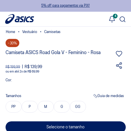
5% off para pagamentos via PIX!
4
Vestuário
Camisetas
- 30%
Camiseta ASICS Road Gola V - Feminino - Rosa
R$ 139,99
R$ 199,99
ou
2
x
de
R$ 69,99
Cor:
Tamanhos
Guia de medidas
PP
P
M
G
GG
Selecione o tamanho