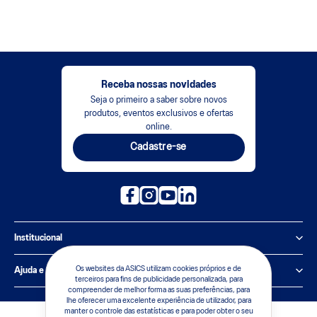
Receba nossas novidades
Seja o primeiro a saber sobre novos
produtos, eventos exclusivos e ofertas
online.
Cadastre-se
Institucional
Política de Privacidade
Os websites da ASICS utilizam cookies próprios e de
Ajuda e suporte
terceiros para fins de publicidade personalizada, para
compreender de melhor forma as suas preferências, para
Sobre a ASICS
Central de Relacionamento
lhe oferecer uma excelente experiência de utilizador, para
manter o controle das estatísticas e para poder obter o seu