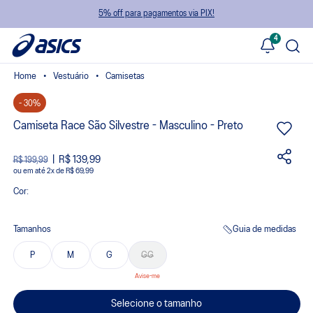
5% off para pagamentos via PIX!
4
Vestuário
Camisetas
- 30%
Camiseta Race São Silvestre - Masculino - Preto
R$ 139,99
R$ 199,99
ou
2
x
de
R$ 69,99
Cor:
Tamanhos
Guia de medidas
P
M
G
GG
Selecione o tamanho