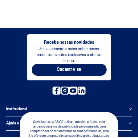
Receba nossas novidades
Seja o primeiro a saber sobre novos
produtos, eventos exclusivos e ofertas
online.
Cadastre-se
Institucional
Política de Privacidade
Os websites da ASICS utilizam cookies próprios e de
Ajuda e suporte
terceiros para fins de publicidade personalizada, para
compreender de melhor forma as suas preferências, para
Sobre a ASICS
Central de Relacionamento
lhe oferecer uma excelente experiência de utilizador, para