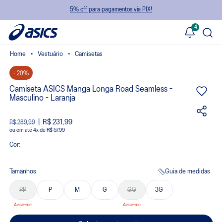
5% off para pagamentos via PIX!
4
Vestuário
Camisetas
- 20%
Camiseta ASICS Manga Longa Road Seamless -
Masculino - Laranja
R$ 231,99
R$ 289,99
ou
4
x
de
R$ 57,99
Cor:
Tamanhos
Guia de medidas
PP
P
M
G
GG
3G