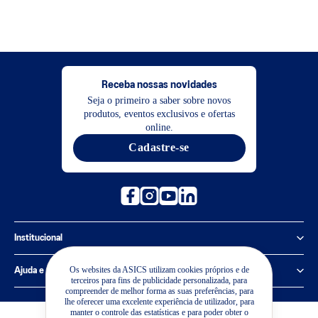
Receba nossas novidades
Seja o primeiro a saber sobre novos
produtos, eventos exclusivos e ofertas
online.
Cadastre-se
Institucional
Política de Privacidade
Os websites da ASICS utilizam cookies próprios e de
Ajuda e suporte
terceiros para fins de publicidade personalizada, para
compreender de melhor forma as suas preferências, para
Sobre a ASICS
Central de Relacionamento
lhe oferecer uma excelente experiência de utilizador, para
manter o controle das estatísticas e para poder obter o
Sustentabilidade