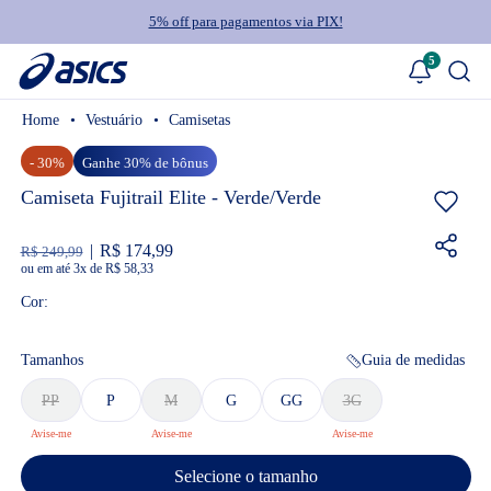
5% off para pagamentos via PIX!
5
Vestuário
Camisetas
- 30%
Ganhe 30% de bônus
Camiseta Fujitrail Elite - Verde/Verde
R$ 174,99
R$ 249,99
ou
3
x
de
R$ 58,33
Cor:
Tamanhos
Guia de medidas
PP
P
M
G
GG
3G
Selecione o tamanho