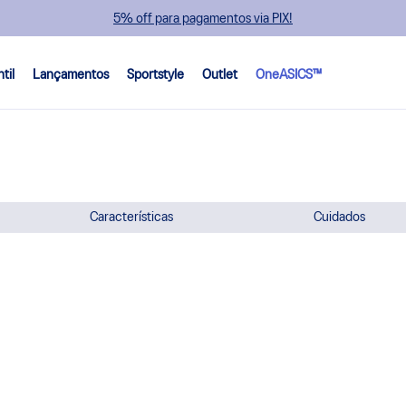
5% off para pagamentos via PIX!
ntil
Lançamentos
Sportstyle
Outlet
OneASICS™
Características
Cuidados