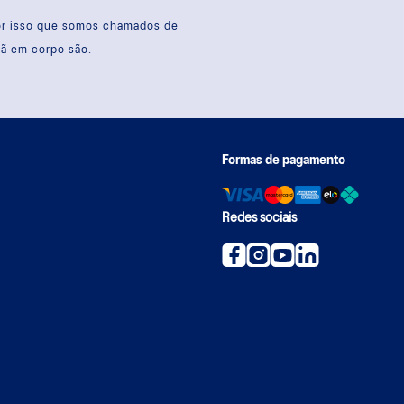
por isso que somos chamados de
sã em corpo são.
Formas de pagamento
Redes sociais