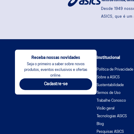
Tênis de corrida, têni
Desde 1949 nosso
ASICS, que é um 
Receba nossas novidades
Institucional
Seja o primeiro a saber sobre novos
Política de Privacidade
produtos, eventos exclusivos e ofertas
online.
Sobre a ASICS
Cadastre-se
Sustentabilidade
Termos de Uso
Trabalhe Conosco
Visão geral
Tecnologias ASICS
Blog
Pesquisas ASICS