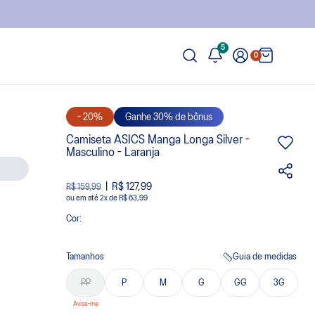
5
0
- 20%
Ganhe 30% de bônus
Camiseta ASICS Manga Longa Silver -
Masculino - Laranja
R$ 127,99
R$ 159,99
ou
2
x
de
R$ 63,99
Cor:
Tamanhos
Guia de medidas
PP
P
M
G
GG
3G