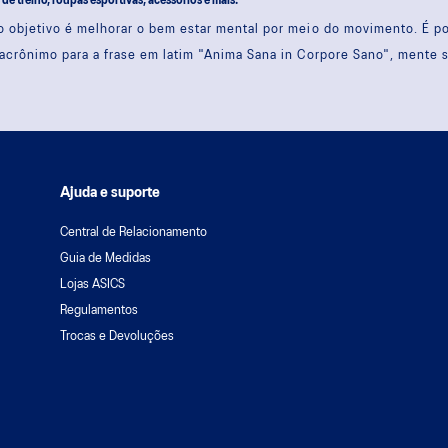
s de treino, roupas esportivas, acessórios e mais.
 objetivo é melhorar o bem estar mental por meio do movimento. É 
acrônimo para a frase em latim "Anima Sana in Corpore Sano", mente 
Ajuda e suporte
Central de Relacionamento
Guia de Medidas
Lojas ASICS
Regulamentos
Trocas e Devoluções