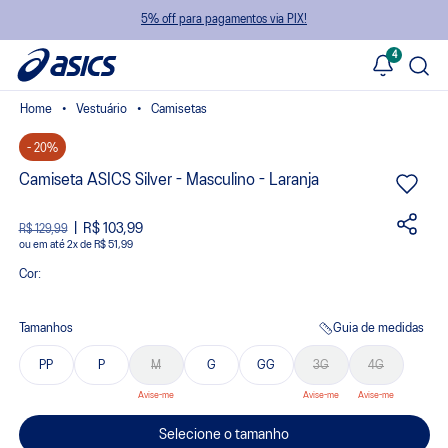
5% off para pagamentos via PIX!
4
Vestuário
Camisetas
- 20%
Camiseta ASICS Silver - Masculino - Laranja
R$ 103,99
R$ 129,99
ou
2
x
de
R$ 51,99
Cor:
Tamanhos
Guia de medidas
PP
P
M
G
GG
3G
4G
Selecione o tamanho