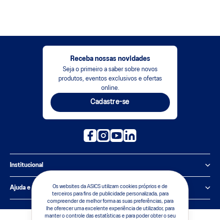
Receba nossas novidades
Seja o primeiro a saber sobre novos
produtos, eventos exclusivos e ofertas
online.
Cadastre-se
Institucional
Política de Privacidade
Os websites da ASICS utilizam cookies próprios e de
Ajuda e suporte
terceiros para fins de publicidade personalizada, para
compreender de melhor forma as suas preferências, para
Sobre a ASICS
Central de Relacionamento
lhe oferecer uma excelente experiência de utilizador, para
manter o controle das estatísticas e para poder obter o seu