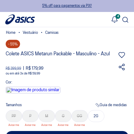
5% off para pagamentos via PIX!
4
Vestuário
Camisas
- 55%
Colete ASICS Metarun Packable - Masculino - Azul
R$ 179,99
R$ 399,99
ou
3
x
de
R$ 59,99
Cor:
Tamanhos
Guia de medidas
PP
P
M
G
GG
2G