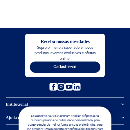
Receba nossas novidades
Seja o primeiro a saber sobre novos
produtos, eventos exclusivos e ofertas
online.
Cadastre-se
Institucional
Política de Privacidade
Os websites da ASICS utilizam cookies próprios e de
Ajuda e suporte
terceiros para fins de publicidade personalizada, para
compreender de melhor forma as suas preferências, para
Sobre a ASICS
Central de Relacionamento
lhe oferecer uma excelente experiência de utilizador, para