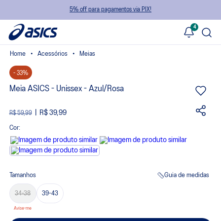
5% off para pagamentos via PIX!
4
Acessórios
Meias
- 33%
Meia ASICS - Unissex - Azul/Rosa
R$ 39,99
R$ 59,99
Cor:
Tamanhos
Guia de medidas
34-38
39-43