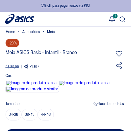
5% off para pagamentos via PIX!
4
Acessórios
Meias
- 20%
Meia ASICS Basic - Infantil - Branco
R$ 71,99
R$ 89,99
Cor:
Tamanhos
Guia de medidas
34-38
39-43
44-46