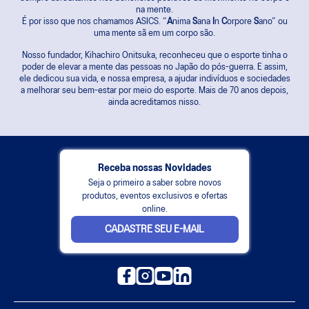
na mente.
É por isso que nos chamamos ASICS. “
A
nima
S
ana
I
n
C
orpore
S
ano” ou
uma mente sã em um corpo são.
Nosso fundador, Kihachiro Onitsuka, reconheceu que o esporte tinha o
poder de elevar a mente das pessoas no Japão do pós-guerra. E assim,
ele dedicou sua vida, e nossa empresa, a ajudar indivíduos e sociedades
a melhorar seu bem-estar por meio do esporte. Mais de 70 anos depois,
ainda acreditamos nisso.
Receba nossas Novidades
Seja o primeiro a saber sobre novos
produtos, eventos exclusivos e ofertas
online.
CADASTRE SEU E-MAIL