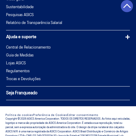
Sustentabilidade
Pesquisas ASICS
Relatório de Transparência Salarial
Ajuda e suporte
Central de Relacionamento
Guia de Medidas
Lojas ASICS
Regulamentos
Trocas e Devoluções
Seja Franqueado
Política de cookies
Preferência de Cookies
Editar consentimento
Copyright © 2026 ASICS America Corporation. TODOS OS DIREITOS RESERVADOS. As fotos aqui veiculadas,
logotipo e marca são propriedade de ASICS America Corporation. É vetada a sua reprodução, total ou
parcial, sem a expressa autorização da administradora do site. O design da stripe na lateral dos calçados
ASICS M.R. é uma marca registrada da ASICS Corporation. ASICS Brasil Distribuição e Comércio de Artigos
Esportivos LTDA- CNPJ 53.249.017/0024-30 - Inscrição Estadual 336.963.121.118 Estrada Municipal Luís