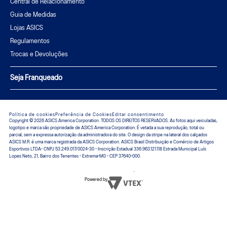
Central de Relacionamento
Guia de Medidas
Lojas ASICS
Regulamentos
Trocas e Devoluções
Seja Franqueado
Política de cookies
Preferência de Cookies
Editar consentimento
Copyright © 2026 ASICS America Corporation. TODOS OS DIREITOS RESERVADOS. As fotos aqui veiculadas,
logotipo e marca são propriedade de ASICS America Corporation. É vetada a sua reprodução, total ou
parcial, sem a expressa autorização da administradora do site. O design da stripe na lateral dos calçados
ASICS M.R. é uma marca registrada da ASICS Corporation. ASICS Brasil Distribuição e Comércio de Artigos
Esportivos LTDA- CNPJ 53.249.017/0024-30 - Inscrição Estadual 336.963.121.118 Estrada Municipal Luís
Lopes Neto, 21, Bairro dos Tenentes - Extrema-MG - CEP 37640-000.
Powered by