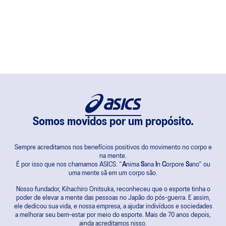
Somos movidos por um propósito.
Sempre acreditamos nos benefícios positivos do movimento no corpo e
na mente.
É por isso que nos chamamos ASICS. “
A
nima
S
ana
I
n
C
orpore
S
ano” ou
uma mente sã em um corpo são.
Nosso fundador, Kihachiro Onitsuka, reconheceu que o esporte tinha o
poder de elevar a mente das pessoas no Japão do pós-guerra. E assim,
ele dedicou sua vida, e nossa empresa, a ajudar indivíduos e sociedades
a melhorar seu bem-estar por meio do esporte. Mais de 70 anos depois,
ainda acreditamos nisso.