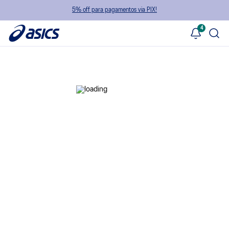
5% off para pagamentos via PIX!
4