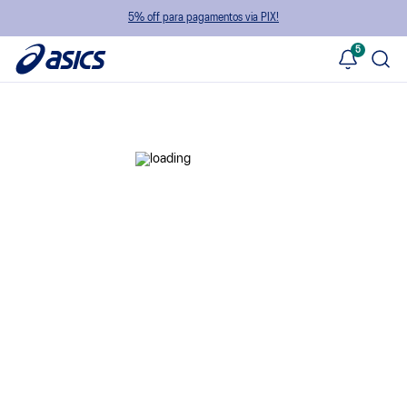
5% off para pagamentos via PIX!
5