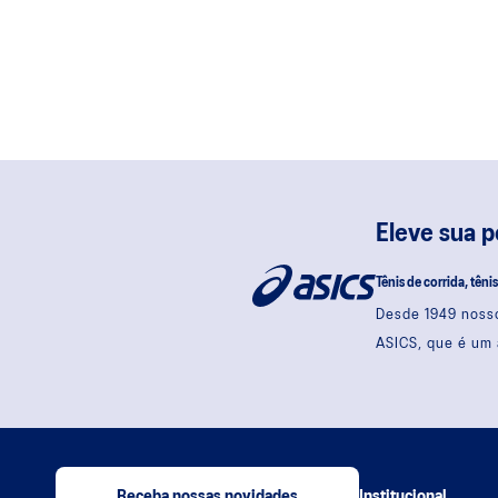
Eleve sua 
Tênis de corrida, têni
Desde 1949 nosso
ASICS, que é um 
Receba nossas novidades
Institucional