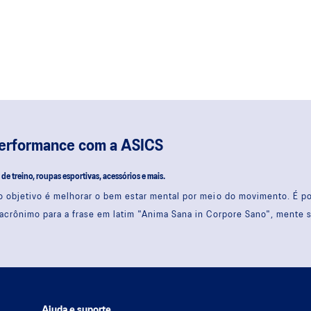
performance com a ASICS
s de treino, roupas esportivas, acessórios e mais.
 objetivo é melhorar o bem estar mental por meio do movimento. É 
acrônimo para a frase em latim "Anima Sana in Corpore Sano", mente 
Ajuda e suporte