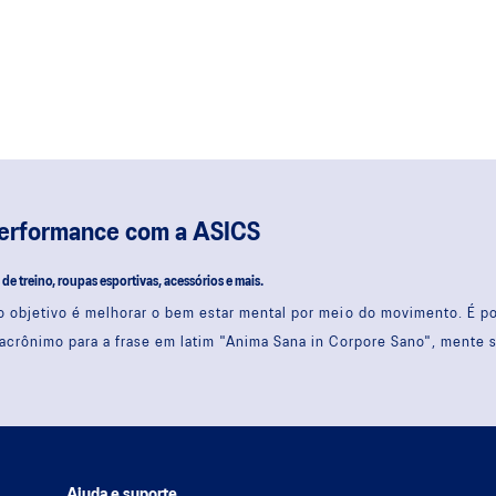
performance com a ASICS
s de treino, roupas esportivas, acessórios e mais.
 objetivo é melhorar o bem estar mental por meio do movimento. É 
acrônimo para a frase em latim "Anima Sana in Corpore Sano", mente 
Ajuda e suporte