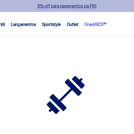
5% off para pagamentos via PIX!
ntil
Lançamentos
Sportstyle
Outlet
OneASICS™