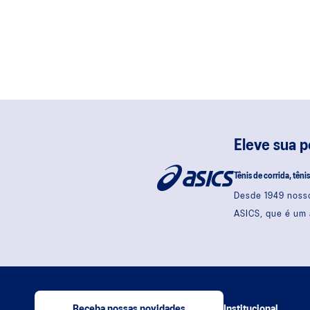
Eleve sua 
Tênis de corrida, têni
Desde 1949 nosso
ASICS, que é um 
Receba nossas novidades
Institucional