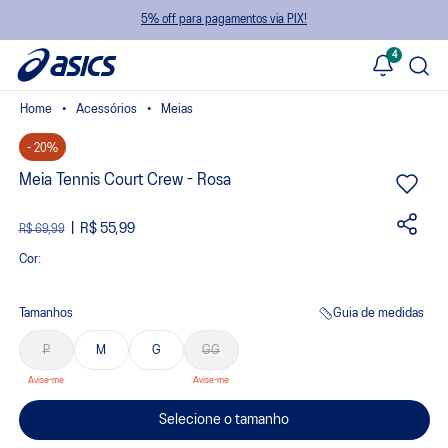
5% off para pagamentos via PIX!
4
Acessórios
Meias
- 20%
Meia Tennis Court Crew - Rosa
R$ 55,99
R$ 69,99
Cor:
Tamanhos
Guia de medidas
P
M
G
GG
Selecione o tamanho