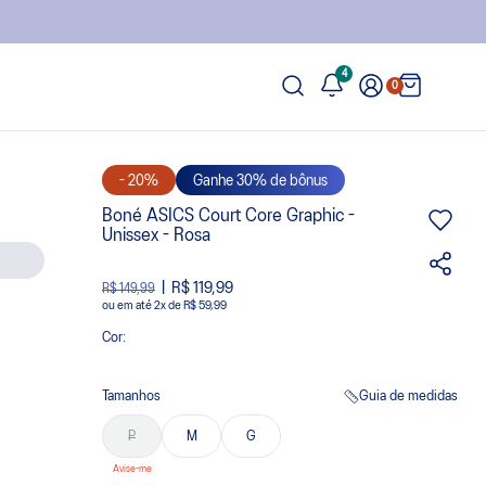
4
0
- 20%
Ganhe 30% de bônus
Boné ASICS Court Core Graphic -
Unissex - Rosa
R$ 119,99
R$ 149,99
ou
2
x
de
R$ 59,99
Cor:
Tamanhos
Guia de medidas
P
M
G