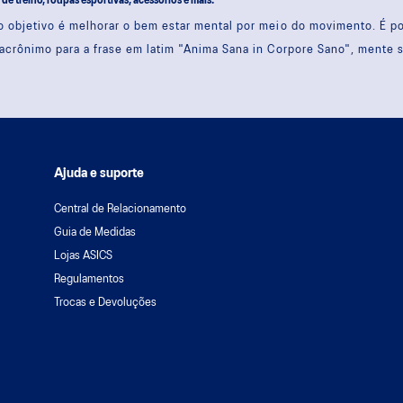
s de treino, roupas esportivas, acessórios e mais.
 objetivo é melhorar o bem estar mental por meio do movimento. É 
acrônimo para a frase em latim "Anima Sana in Corpore Sano", mente 
Ajuda e suporte
Central de Relacionamento
Guia de Medidas
Lojas ASICS
Regulamentos
Trocas e Devoluções