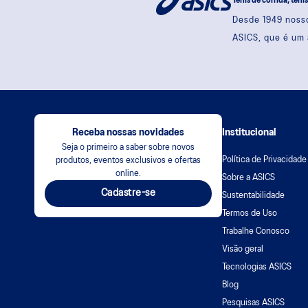
Tênis de corrida, têni
Desde 1949 nosso
ASICS, que é um 
Receba nossas novidades
Institucional
Seja o primeiro a saber sobre novos
Política de Privacidade
produtos, eventos exclusivos e ofertas
online.
Sobre a ASICS
Cadastre-se
Sustentabilidade
Termos de Uso
Trabalhe Conosco
Visão geral
Tecnologias ASICS
Blog
Pesquisas ASICS