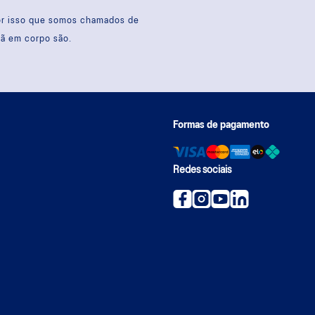
por isso que somos chamados de
sã em corpo são.
Formas de pagamento
Redes sociais