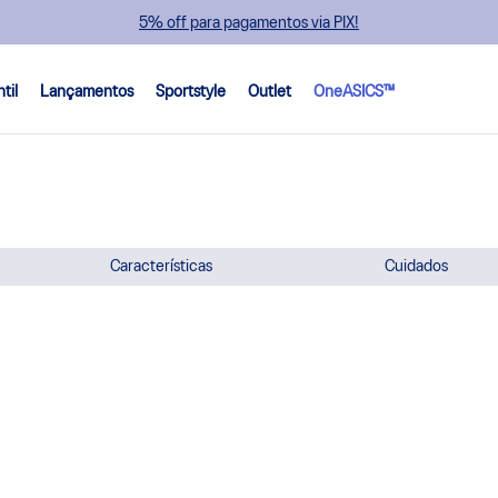
5% off para pagamentos via PIX!
ntil
Lançamentos
Sportstyle
Outlet
OneASICS™
Características
Cuidados