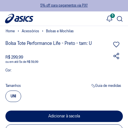
5% off para pagamentos via PIX!
5
Acessórios
Bolsas e Mochilas
Bolsa Tote Performance Life - Preto - tam: U
R$ 299,99
ou
5
x
de
R$ 59,99
Cor:
Tamanhos
Guia de medidas
UNI
Adicionar à sacola