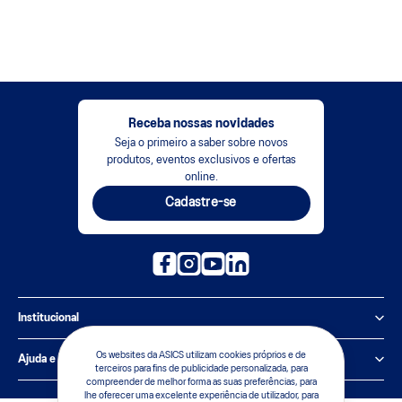
Receba nossas novidades
Seja o primeiro a saber sobre novos
produtos, eventos exclusivos e ofertas
online.
Cadastre-se
Institucional
Política de Privacidade
Os websites da ASICS utilizam cookies próprios e de
Ajuda e suporte
terceiros para fins de publicidade personalizada, para
compreender de melhor forma as suas preferências, para
Sobre a ASICS
Central de Relacionamento
lhe oferecer uma excelente experiência de utilizador, para