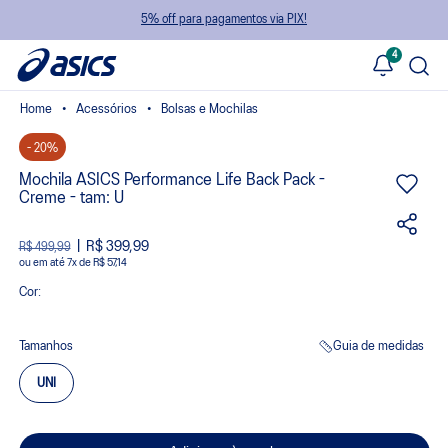
5% off para pagamentos via PIX!
4
Acessórios
Bolsas e Mochilas
- 20%
Mochila ASICS Performance Life Back Pack -
Creme - tam: U
R$ 399,99
R$ 499,99
ou
7
x
de
R$ 57,14
Cor:
Tamanhos
Guia de medidas
UNI