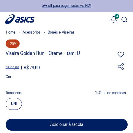
5% off para pagamentos via PIX!
4
Acessórios
Bonés e Viseiras
- 20%
Viseira Golden Run - Creme - tam: U
R$ 79,99
R$ 99,99
Cor:
Tamanhos
Guia de medidas
UNI
Adicionar à sacola