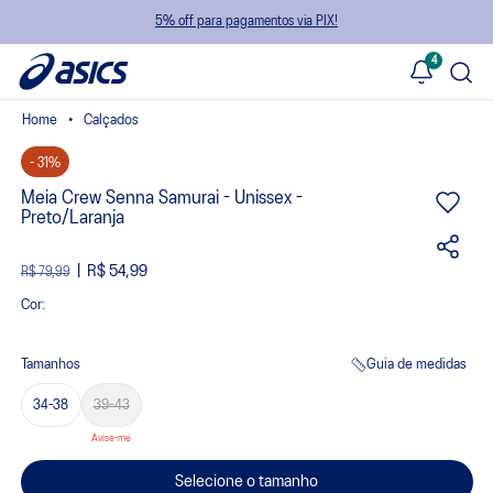
5% off para pagamentos via PIX!
4
Calçados
- 31%
Meia Crew Senna Samurai - Unissex -
Preto/Laranja
R$ 54,99
R$ 79,99
Cor:
Tamanhos
Guia de medidas
34-38
39-43
Selecione o tamanho