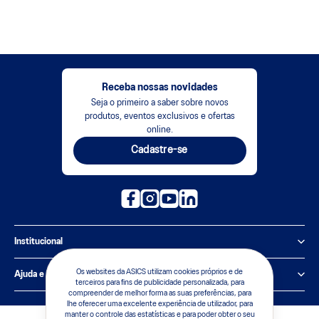
Receba nossas novidades
Seja o primeiro a saber sobre novos
produtos, eventos exclusivos e ofertas
online.
Cadastre-se
Institucional
Política de Privacidade
Os websites da ASICS utilizam cookies próprios e de
Ajuda e suporte
terceiros para fins de publicidade personalizada, para
compreender de melhor forma as suas preferências, para
Sobre a ASICS
Central de Relacionamento
lhe oferecer uma excelente experiência de utilizador, para
manter o controle das estatísticas e para poder obter o seu