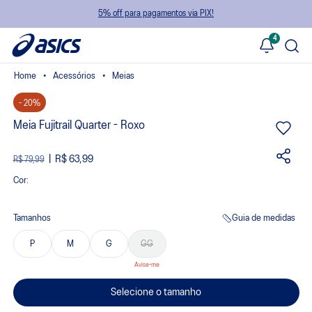
5% off para pagamentos via PIX!
4
Acessórios
Meias
- 20%
Meia Fujitrail Quarter - Roxo
R$ 63,99
R$ 79,99
Cor:
Tamanhos
Guia de medidas
P
M
G
GG
Selecione o tamanho