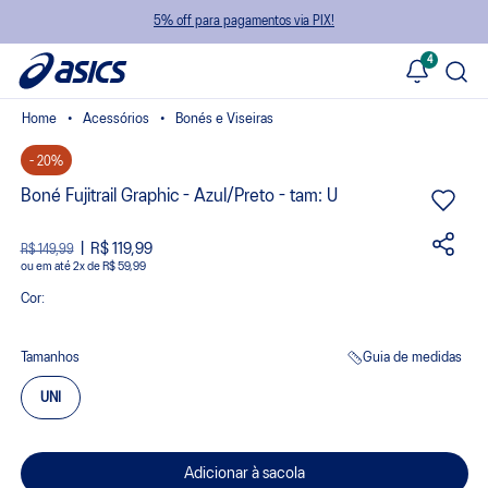
5% off para pagamentos via PIX!
4
Acessórios
Bonés e Viseiras
- 20%
Boné Fujitrail Graphic - Azul/Preto - tam: U
R$ 119,99
R$ 149,99
ou
2
x
de
R$ 59,99
Cor:
Tamanhos
Guia de medidas
UNI
Adicionar à sacola