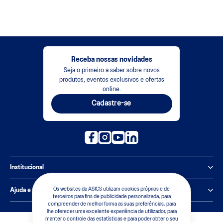
Receba nossas novidades
Seja o primeiro a saber sobre novos
produtos, eventos exclusivos e ofertas
online.
Cadastre-se
Institucional
Política de Privacidade
Os websites da ASICS utilizam cookies próprios e de
Ajuda e suporte
terceiros para fins de publicidade personalizada, para
compreender de melhor forma as suas preferências, para
Sobre a ASICS
Central de Relacionamento
lhe oferecer uma excelente experiência de utilizador, para
manter o controle das estatísticas e para poder obter o seu