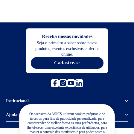
Receba nossas novidades
Seja o primeiro a saber sobre novos
produtos, eventos exclusivos e ofertas
online.
Cadastre-se
Institucional
Política de Privacidade
Os websites da ASICS utilizam cookies próprios e de
Ajuda e suporte
terceiros para fins de publicidade personalizada, para
compreender de melhor forma as suas preferências, para
Sobre a ASICS
Central de Relacionamento
lhe oferecer uma excelente experiência de utilizador, para
manter o controle das estatísticas e para poder obter o