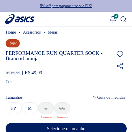
5% off para pagamentos via PIX!
4
Acessórios
Meias
- 29%
PERFORMANCE RUN QUARTER SOCK -
Branco/Laranja
R$ 49,99
R$ 69,99
Cor:
Tamanhos
Guia de medidas
PP
M
G
GG
Selecione o tamanho