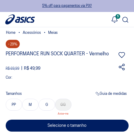
5% off para pagamentos via PIX!
5
Acessórios
Meias
- 29%
PERFORMANCE RUN SOCK QUARTER - Vermelho
R$ 49,99
R$ 69,99
Cor:
Tamanhos
Guia de medidas
PP
M
G
GG
Selecione o tamanho